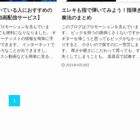
いている人におすすめの
エレキも指で弾いてみよう！指弾
動画配信サービス】
奏法のまとめ
プロモーションを含んでいま
このブログはプロモーションを含んでいま
ても便利になりなりました。 ギ
す。 ピックを持つの面倒くさくないです
アーティストの情報を簡単に手
ギターを弾こうと思ってもピックがなかっ
できます。 インターネットで
りすると、小さいので探すのに一苦労しま
いろなことが出てきますし、
す。 厚さや硬さにこだわって買っても、
レッスン動画なども簡単に見る...
失くしてしまうことも。 楽器店で試奏す...
2021年4月18日
1