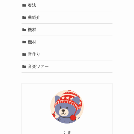
奏法
曲紹介
機材
機材
音作り
音楽ツアー
くま