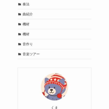
奏法
曲紹介
機材
機材
音作り
音楽ツアー
くま