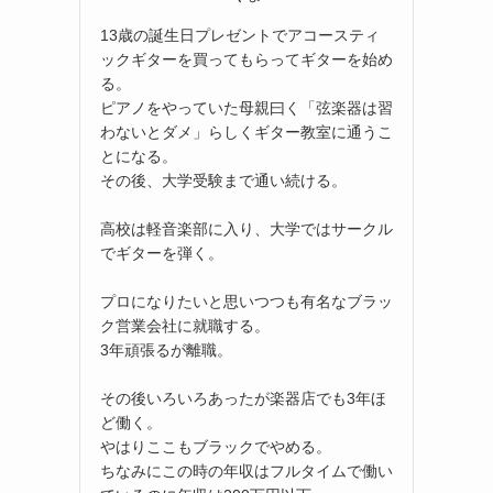
13歳の誕生日プレゼントでアコースティ
ックギターを買ってもらってギターを始め
る。
ピアノをやっていた母親曰く「弦楽器は習
わないとダメ」らしくギター教室に通うこ
とになる。
その後、大学受験まで通い続ける。
高校は軽音楽部に入り、大学ではサークル
でギターを弾く。
プロになりたいと思いつつも有名なブラッ
ク営業会社に就職する。
3年頑張るが離職。
その後いろいろあったが楽器店でも3年ほ
ど働く。
やはりここもブラックでやめる。
ちなみにこの時の年収はフルタイムで働い