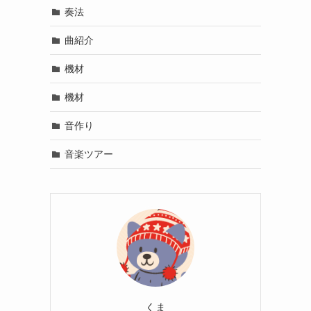
奏法
曲紹介
機材
機材
音作り
音楽ツアー
くま